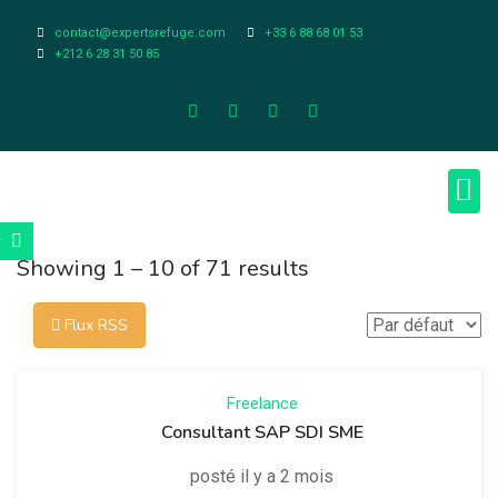
contact@expertsrefuge.com
+33 6 88 68 01 53
+212 6 28 31 50 85
À pr
Infos L
Showing
1
–
10
of 71 results
Flux RSS
Freelance
Consultant SAP SDI SME
posté il y a 2 mois