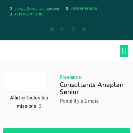
contact@expertsrefuge.com
+33 6 88 68 01 53
+212 6 28 31 50 85
À pr
Infos L
Freelance
Consultants Anaplan
Senior
Afficher toutes les
Posté il y a 2 mois
missions