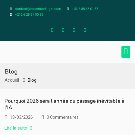
contact@expertsrefuge.com
+33 6 88 68 01 53
+212 6 28 31 50 85
À pr
Infos L
Blog
Accueil
Blog
Pourquoi 2026 sera l’année du passage inévitable à
l’IA
18/03/2026
0 Commentaires
Lire la suite