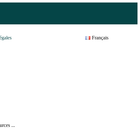
égales
Français
rces ...