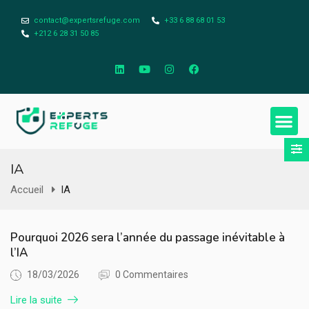
contact@expertsrefuge.com
+33 6 88 68 01 53
+212 6 28 31 50 85
À prop
Infos Léga
IA
Accueil
IA
Pourquoi 2026 sera l’année du passage inévitable à
l’IA
18/03/2026
0 Commentaires
Lire la suite