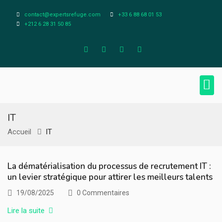
contact@expertsrefuge.com
+33 6 88 68 01 53
+212 6 28 31 50 85
À pr
Infos L
IT
Accueil
IT
La dématérialisation du processus de recrutement IT :
un levier stratégique pour attirer les meilleurs talents
19/08/2025
0 Commentaires
Lire la suite