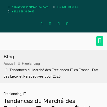
contact@expertsrefuge.com
+33 6 88 68 01 53
+212 6 28 31 50 85
À pr
Infos L
Blog
Accueil
Freelancing
Tendances du Marché des Freelances IT en France : État
des Lieux et Perspectives pour 2025
,
Freelancing
IT
Tendances du Marché des