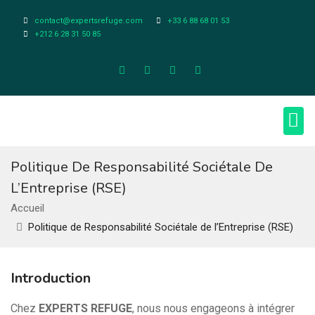
contact@expertsrefuge.com
+33 6 88 68 01 53
+212 6 28 31 50 85
À pr
Infos L
Politique De Responsabilité Sociétale De
L’Entreprise (RSE)
Accueil
Politique de Responsabilité Sociétale de l’Entreprise (RSE)
Introduction
Chez
EXPERTS REFUGE
, nous nous engageons à intégrer