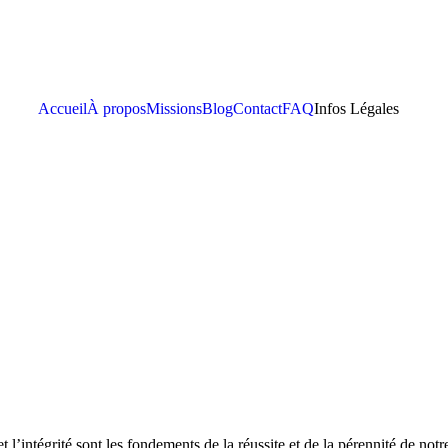
Accueil
À propos
Missions
Blog
Contact
FAQ
Infos Légales
 l’intégrité sont les fondements de la réussite et de la pérennité de no