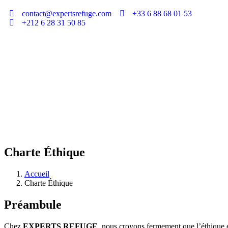
contact@expertsrefuge.com
+33 6 88 68 01 53
+212 6 28 31 50 85
Charte Éthique
Accueil
Charte Éthique
Préambule
Chez
EXPERTS REFUGE
, nous croyons fermement que l’éthique et