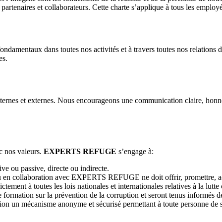
 partenaires et collaborateurs. Cette charte s’applique à tous les employé
amentaux dans toutes nos activités et à travers toutes nos relations d’af
es.
internes et externes. Nous encourageons une communication claire, hon
c nos valeurs.
EXPERTS REFUGE
s’engage à:
ive ou passive, directe ou indirecte.
u en collaboration avec EXPERTS REFUGE ne doit offrir, promettre, ac
ement à toutes les lois nationales et internationales relatives à la lutte 
formation sur la prévention de la corruption et seront tenus informés de
un mécanisme anonyme et sécurisé permettant à toute personne de sig