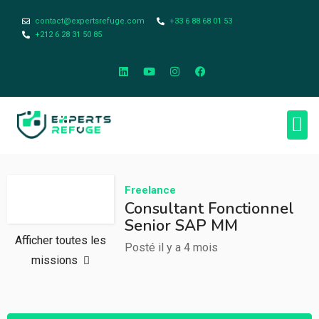
contact@expertsrefuge.com
+33 6 88 68 01 53
+212 6 28 31 50 85
À pr
Infos L
Freelance
Consultant Fonctionnel
Senior SAP MM
Afficher toutes les
Posté il y a 4 mois
missions