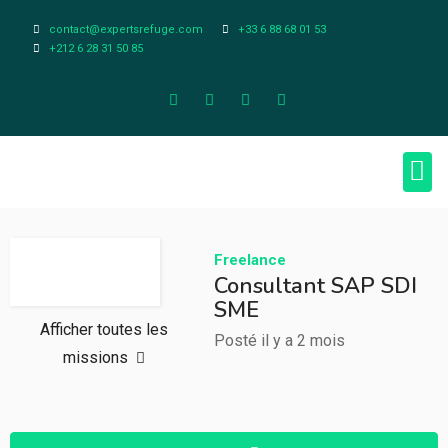
contact@expertsrefuge.com
+33 6 88 68 01 53
+212 6 28 31 50 85
À pr
Infos L
Freelance
Consultant SAP SDI
SME
Afficher toutes les
Posté il y a 2 mois
missions