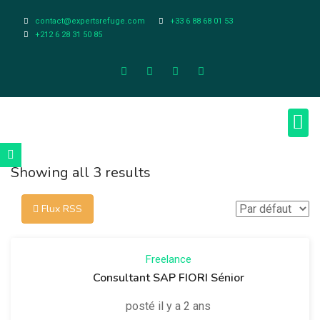
contact@expertsrefuge.com
+33 6 88 68 01 53
+212 6 28 31 50 85
À pr
Infos L
Showing all 3 results
Flux RSS
Freelance
Consultant SAP FIORI Sénior
posté il y a 2 ans