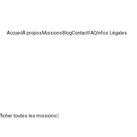
Accueil
À propos
Missions
Blog
Contact
FAQ
Infos Légales
fficher toutes les missions