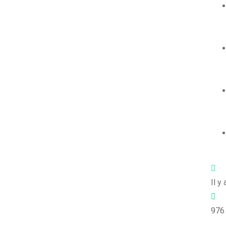
Il y
976