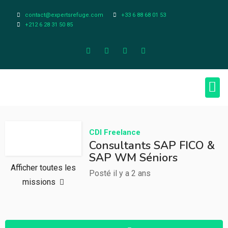
contact@expertsrefuge.com
+33 6 88 68 01 53
+212 6 28 31 50 85
À pr
Infos L
CDI
Freelance
Consultants SAP FICO &
SAP WM Séniors
Afficher toutes les
Posté il y a 2 ans
missions