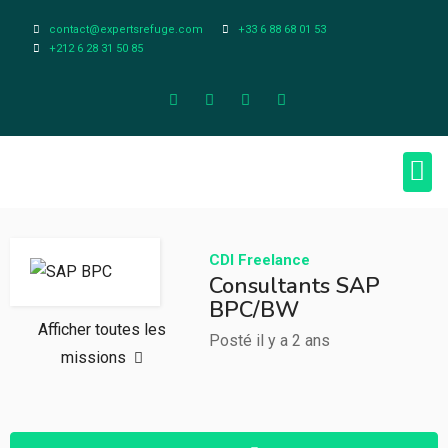
contact@expertsrefuge.com
+33 6 88 68 01 53
+212 6 28 31 50 85
À pr
Infos L
CDI
Freelance
Consultants SAP
BPC/BW
Afficher toutes les
Posté il y a 2 ans
missions