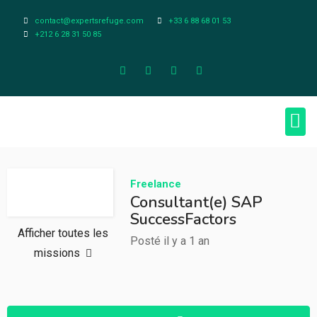
contact@expertsrefuge.com
+33 6 88 68 01 53
+212 6 28 31 50 85
À pr
Infos L
Freelance
Consultant(e) SAP
SuccessFactors
Afficher toutes les
Posté il y a 1 an
missions