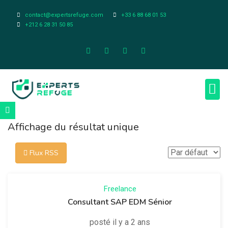
contact@expertsrefuge.com
+33 6 88 68 01 53
+212 6 28 31 50 85
À pr
Infos L
Affichage du résultat unique
Flux RSS
Freelance
Consultant SAP EDM Sénior
posté il y a 2 ans