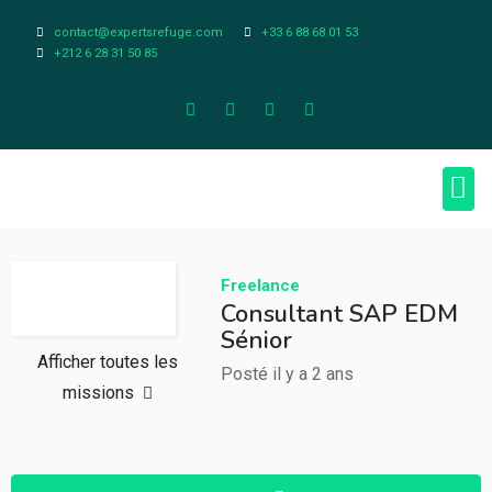
contact@expertsrefuge.com
+33 6 88 68 01 53
+212 6 28 31 50 85
À pr
Infos L
Freelance
Consultant SAP EDM
Sénior
Afficher toutes les
Posté il y a 2 ans
missions