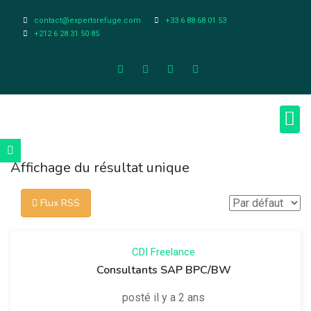
contact@expertsrefuge.com
+33 6 88 68 01 53
+212 6 28 31 50 85
À pr
Infos L
Affichage du résultat unique
Flux RSS
CDI
Freelance
Consultants SAP BPC/BW
posté il y a 2 ans