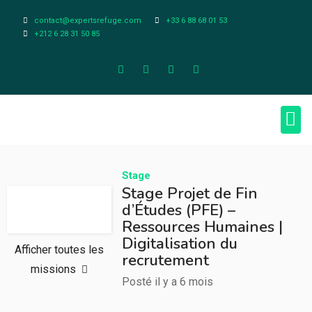
contact@expertsrefuge.com
+33 6 88 68 01 53
+212 6 28 31 50 85
À pr
Infos L
Stage
Stage Projet de Fin
d’Études (PFE) –
Ressources Humaines |
Digitalisation du
Afficher toutes les
recrutement
missions
Posté il y a 6 mois