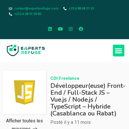
contact@expertsrefuge.com
+33 6 88 68 01 53
+212 6 28 31 50 85
CDI
Freelance
Développeur(euse) Front-
End / Full-Stack JS –
Vue.js / Node.js /
TypeScript – Hybride
(Casablanca ou Rabat)
Afficher toutes les
Posté il y a 11 mois
missions