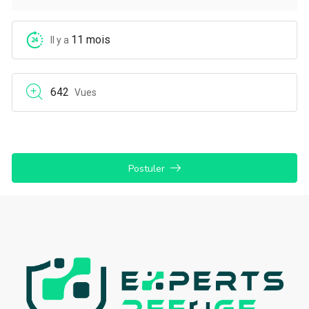
11 mois
Il y a
642
Vues
Postuler