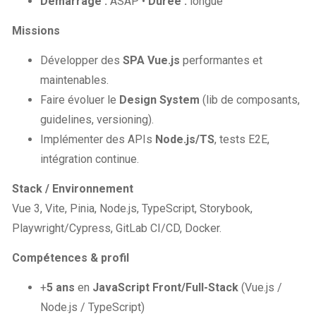
Démarrage :
ASAP •
Durée :
longue
Missions
Développer des
SPA Vue.js
performantes et
maintenables.
Faire évoluer le
Design System
(lib de composants,
guidelines, versioning).
Implémenter des APIs
Node.js/TS
, tests E2E,
intégration continue.
Stack / Environnement
Vue 3, Vite, Pinia, Node.js, TypeScript, Storybook,
Playwright/Cypress, GitLab CI/CD, Docker.
Compétences & profil
+
5 ans
en
JavaScript Front/Full-Stack
(Vue.js /
Node.js / TypeScript)