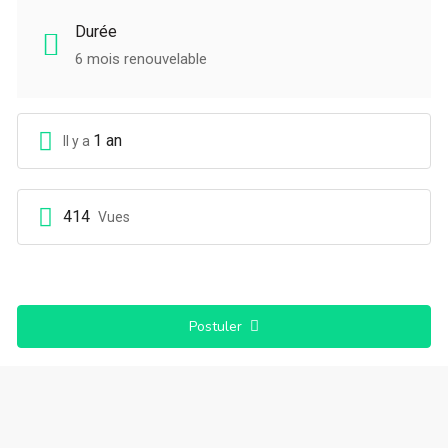
Durée
6 mois renouvelable
1 an
Il y a
414
Vues
Postuler