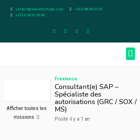
contact@expertsrefuge.com
+33 6 88 68 01 53
+212 6 28 31 50 85
À pr
Infos L
Freelance
Consultant(e) SAP –
Spécialiste des
autorisations (GRC / SOX /
MS)
Afficher toutes les
missions
Posté il y a 1 an