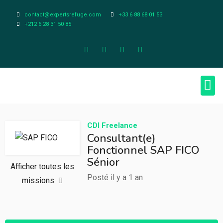
contact@expertsrefuge.com
+33 6 88 68 01 53
+212 6 28 31 50 85
À pr
Infos L
CDI
Freelance
Consultant(e)
Fonctionnel SAP FICO
Sénior
Afficher toutes les
Posté il y a 1 an
missions