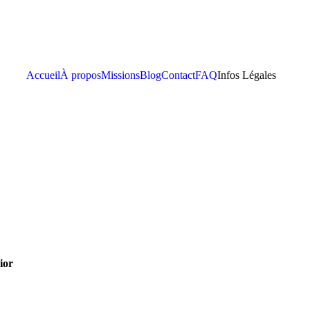
Accueil
À propos
Missions
Blog
Contact
FAQ
Infos Légales
ior