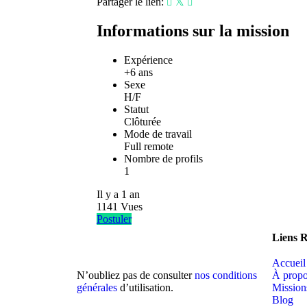
Partager le lien:
Informations sur la mission
Expérience
+6 ans
Sexe
H/F
Statut
Clôturée
Mode de travail
Full remote
Nombre de profils
1
Il y a
1 an
1141
Vues
Postuler
Liens 
Accueil
N’oubliez pas de consulter
nos conditions
À prop
générales
d’utilisation.
Mission
Blog