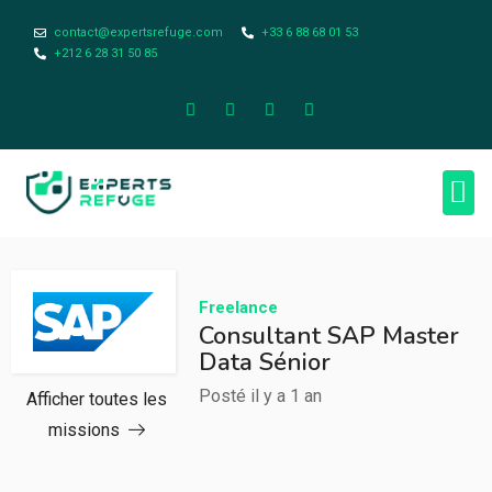
contact@expertsrefuge.com
+33 6 88 68 01 53
+212 6 28 31 50 85
À pr
Infos L
Freelance
Consultant SAP Master
Data Sénior
Posté il y a 1 an
Afficher toutes les
missions