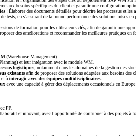
ification et l’organisation des étapes clés du déploiement SAP WM sur le
ème aux besoins spécifiques du client et garantir une configuration opt
les
: Élaborer des documents détaillés pour décrire les processus et les 
de tests, en s’assurant de la bonne performance des solutions mises en p
ssions de formation pour les utilisateurs clés, afin de garantir une appr
proposer des améliorations et recommander les meilleures pratiques en fo
WM
(Warehouse Management).
Planning) et leur intégration avec le module WM.
cessus logistiques
, notamment dans les domaines de la gestion des stocks
sus existants
afin de proposer des solutions adaptées aux besoins des cl
et à
interagir avec des équipes multidisciplinaires
.
aux
avec une capacité à gérer des déplacements occasionnels en Europe
ec PP.
boratif et innovant, avec l’opportunité de contribuer à des projets à fo