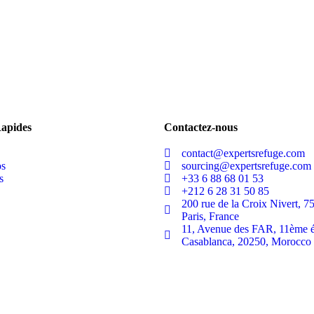
Rapides
Contactez-nous
contact@expertsrefuge.com
os
sourcing@expertsrefuge.com
s
+33 6 88 68 01 53
+212 6 28 31 50 85
200 rue de la Croix Nivert, 7
Paris, France
11, Avenue des FAR, 11ème é
Casablanca, 20250, Morocco