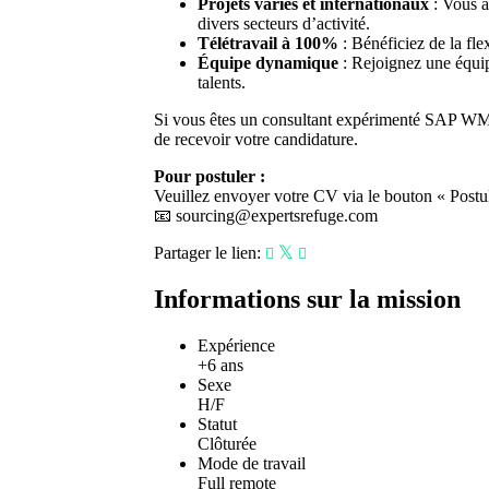
Projets variés et internationaux
: Vous a
divers secteurs d’activité.
Télétravail à 100%
: Bénéficiez de la fle
Équipe dynamique
: Rejoignez une équip
talents.
Si vous êtes un consultant expérimenté SAP WM, a
de recevoir votre candidature.
Pour postuler :
Veuillez envoyer votre CV via le bouton « Postule
📧
sourcing@expertsrefuge.com
Partager le lien:
Informations sur la mission
Expérience
+6 ans
Sexe
H/F
Statut
Clôturée
Mode de travail
Full remote