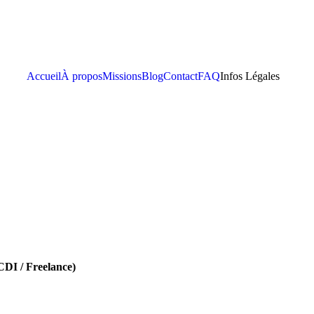
Accueil
À propos
Missions
Blog
Contact
FAQ
Infos Légales
DI / Freelance)