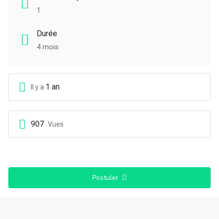
1
Durée
4 mois
1 an
Il y a
907
Vues
Postuler