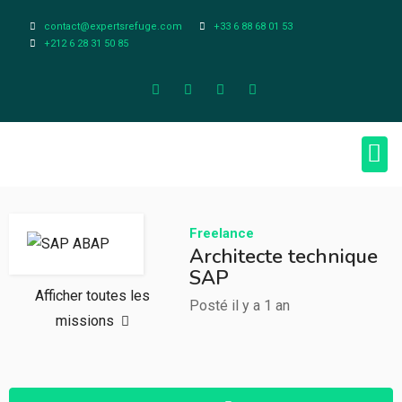
contact@expertsrefuge.com
+33 6 88 68 01 53
+212 6 28 31 50 85
À pr
Infos L
Freelance
Architecte technique
SAP
Afficher toutes les
Posté il y a 1 an
missions