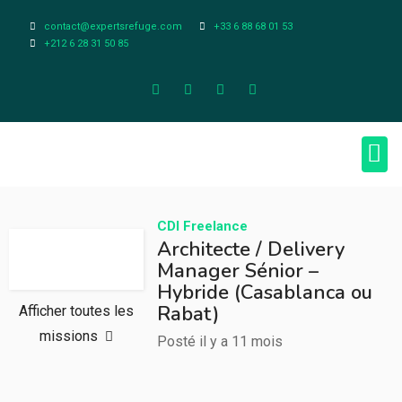
contact@expertsrefuge.com
+33 6 88 68 01 53
+212 6 28 31 50 85
À pr
Infos L
CDI
Freelance
Architecte / Delivery
Manager Sénior –
Hybride (Casablanca ou
Rabat)
Afficher toutes les
missions
Posté il y a 11 mois