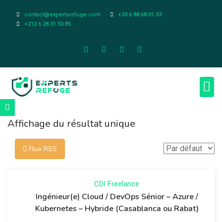
contact@expertsrefuge.com
+33 6 88 68 01 53
+212 6 28 31 50 85
À pr
Infos L
Affichage du résultat unique
Flux RSS
CDI
Freelance
Ingénieur(e) Cloud / DevOps Sénior – Azure /
Kubernetes – Hybride (Casablanca ou Rabat)