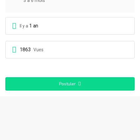
3 à 6 mois
1 an
Il y a
1863
Vues
Postuler