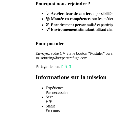
Pourquoi nous rejoindre ?
🚀
Accélérateur de carrière :
possibilité
📚
Montée en compétences
sur les métie
🎯
Encadrement personnalisé
et particip
💡
Environnement stimulant
, alliant ch
Pour postuler
Envoyez votre CV via le bouton “Postuler” ou à l
📧
sourcing@expertsrefuge.com
Partager le lien:
Informations sur la mission
Expérience
Pas nécessaire
Sexe
H/F
Statut
En cours