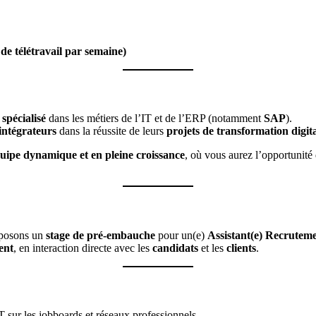
de télétravail par semaine)
spécialisé
dans les métiers de l’IT et de l’ERP (notamment
SAP
).
intégrateurs
dans la réussite de leurs
projets de transformation digit
uipe dynamique et en pleine croissance
, où vous aurez l’opportunité 
oposons un
stage de pré-embauche
pour un(e)
Assistant(e) Recrutem
ent
, en interaction directe avec les
candidats
et les
clients
.
 IT sur les jobboards et réseaux professionnels.