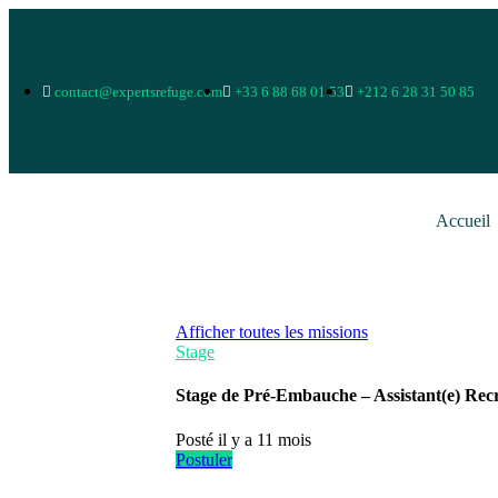
contact@expertsrefuge.com
+33 6 88 68 01 53
+212 6 28 31 50 85
Accueil
Afficher toutes les missions
Stage
Stage de Pré-Embauche – Assistant(e) Rec
Posté il y a 11 mois
Postuler