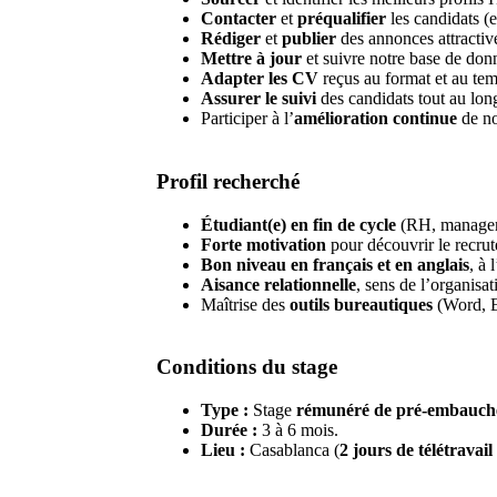
Contacter
et
préqualifier
les candidats (e
Rédiger
et
publier
des annonces attractiv
Mettre à jour
et suivre notre base de don
Adapter les CV
reçus au format et au tem
Assurer le suivi
des candidats tout au lon
Participer à l’
amélioration continue
de no
Profil recherché
Étudiant(e) en fin de cycle
(RH, manageme
Forte motivation
pour découvrir le recrut
Bon niveau en français et en anglais
, à 
Aisance relationnelle
, sens de l’organisat
Maîtrise des
outils bureautiques
(Word, E
Conditions du stage
Type :
Stage
rémunéré de pré-embauch
Durée :
3 à 6 mois.
Lieu :
Casablanca (
2 jours de télétravai