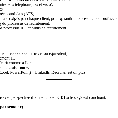
ntretiens téléphoniques et visio).
es.
nées candidats (ATS).
plate exigés par chaque client, pour garantir une présentation professi
g du processus de recrutement.
s processus RH et outils de recrutement.
nt, école de commerce, ou équivalent).
ement IT.
l’écrit comme à l’oral.
ion et
autonomie
.
xcel, PowerPoint) – LinkedIn Recruiter est un plus.
e
avec perspective d’embauche en
CDI
si le stage est concluant.
l par semaine
).