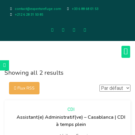
contact@expertsrefuge.com
+33 6 88 68 01 53
+212 6 28 31 50 85
À pr
Infos L
Showing all 2 results
Flux RSS
CDI
Assistant(e) Administratif(ve) – Casablanca | CDI
à temps plein